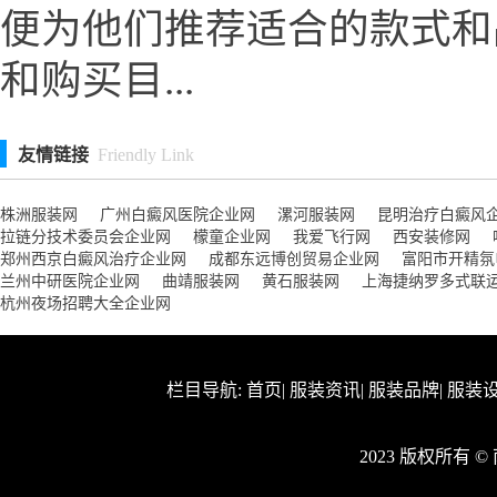
便为他们推荐适合的款式和
和购买目...
友情链接
Friendly Link
株洲服装网
广州白癜风医院企业网
漯河服装网
昆明治疗白癜风
拉链分技术委员会企业网
檬童企业网
我爱飞行网
西安装修网
郑州西京白癜风治疗企业网
成都东远博创贸易企业网
富阳市开精氛
兰州中研医院企业网
曲靖服装网
黄石服装网
上海捷纳罗多式联
杭州夜场招聘大全企业网
栏目导航:
首页
|
服装资讯
|
服装品牌
|
服装
2023 版权所有 